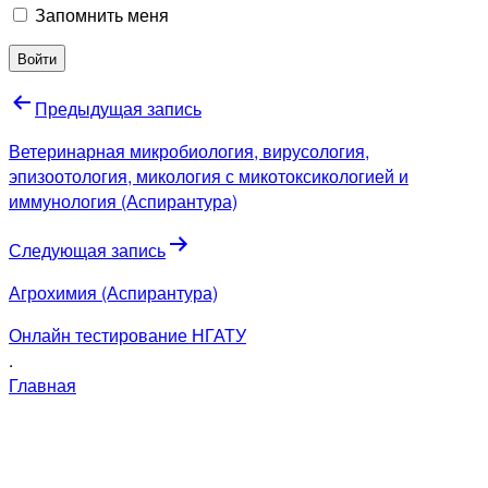
Запомнить меня
Навигация
Предыдущая запись
по
Ветеринарная микробиология, вирусология,
записям
эпизоотология, микология с микотоксикологией и
иммунология (Аспирантура)
Следующая запись
Агрохимия (Аспирантура)
Онлайн тестирование НГАТУ
.
Главная