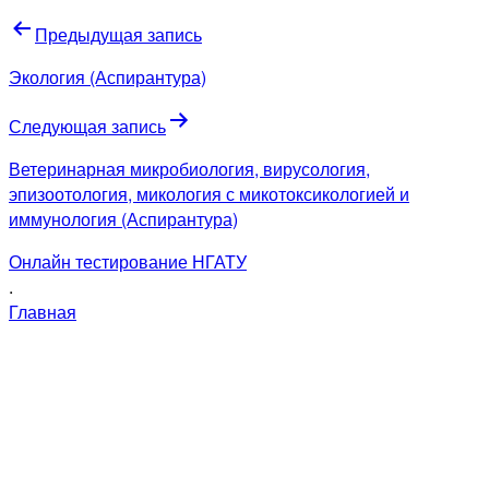
Навигация
Предыдущая запись
по
Экология (Аспирантура)
записям
Следующая запись
Ветеринарная микробиология, вирусология,
эпизоотология, микология с микотоксикологией и
иммунология (Аспирантура)
Онлайн тестирование НГАТУ
.
Главная