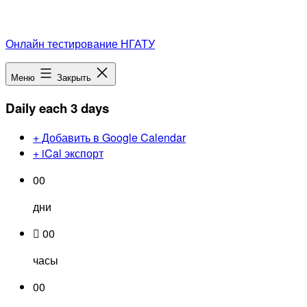
Перейти
Онлайн тестирование НГАТУ
к
содержимому
Меню
Закрыть
Daily each 3 days
+ Добавить в Google Calendar
+ iCal экспорт
00
дни
00
часы
00